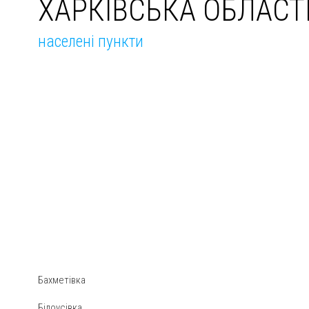
ХАРКІВСЬКА ОБЛАСТ
населені пункти
Бахметівка
Білоусівка