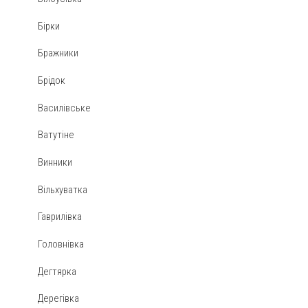
Бірки
Бражники
Брідок
Василівське
Ватутіне
Винники
Вільхуватка
Гаврилівка
Головнівка
Дегтярка
Дерегівка