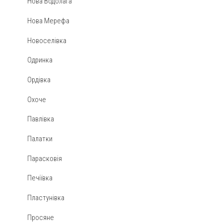
Нова Водолага
Нова Мерефа
Новоселівка
Одринка
Ордівка
Охоче
Павлівка
Палатки
Парасковія
Печіївка
Пластунівка
Просяне