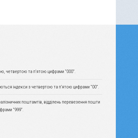
ю, четвертою та п'ятою цифрами "000".
уються індекси з четвертою та п'ятою цифрами "00".
залізничних поштамтів, відділень перевезення пошти
фрами "999".