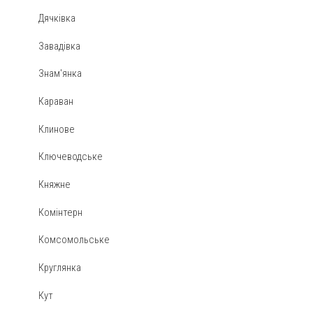
Дячківка
Завадівка
Знам'янка
Караван
Клинове
Ключеводське
Княжне
Комінтерн
Комсомольське
Круглянка
Кут