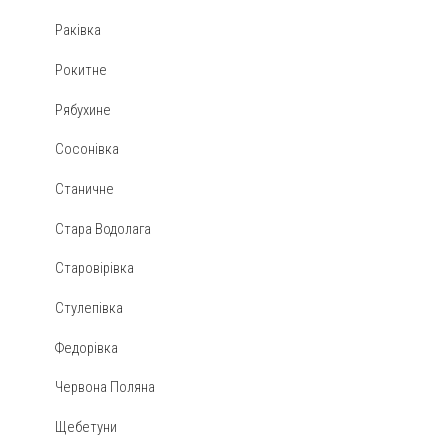
Раківка
Рокитне
Рябухине
Сосонівка
Станичне
Стара Водолага
Старовірівка
Стулепівка
Федорівка
Червона Поляна
Щебетуни