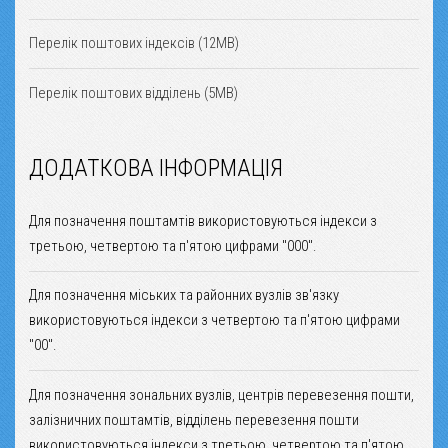
Перелік поштових індексів (12MB)
Перелік поштових відділень (5MB)
ДОДАТКОВА ІНФОРМАЦІЯ
Для позначення поштамтів використовуються індекси з
третьою, четвертою та п'ятою цифрами "000".
Для позначення міських та районних вузлів зв'язку
використовуються індекси з четвертою та п'ятою цифрами
"00".
Для позначення зональних вузлів, центрів перевезення пошти,
залізничних поштамтів, відділень перевезення пошти
використовуються індекси з третьою, четвертою та п'ятою