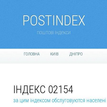
POSTINDEX
поштові індекси
ГОЛОВНА
КИІВ
ДНІПРО
ІНДЕКС 02154
за цим індексом обслуговуются населені