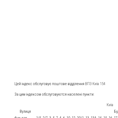
Цей індекс обслуговує поштове відділення
ВПЗ Київ 154
За цим індексом обслуговуются населені пункти:
Київ
Вулиця
Бу
бульвар
1/5, 2/7, 3, 5, 7, 4, 6, 10, 12, 20/1, 13, 13А, 14, 15, 16, 1