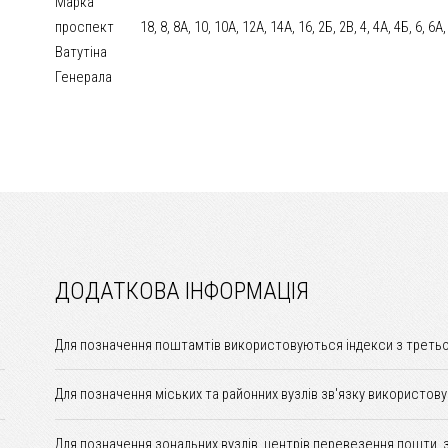
Марка
проспект
18, 8, 8А, 10, 10А, 12А, 14А, 16, 2Б, 2В, 4, 4А, 4Б, 6, 6А,
Ватутіна
Генерала
ДОДАТКОВА ІНФОРМАЦІЯ
Для позначення поштамтів використовуються індекси з третьо
Для позначення міських та районних вузлів зв'язку використов
Для позначення зональних вузлів, центрів перевезення пошти, 