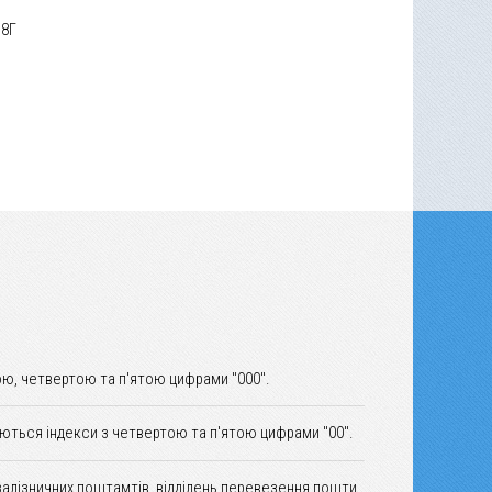
 8Г
ю, четвертою та п'ятою цифрами "000".
уються індекси з четвертою та п'ятою цифрами "00".
залізничних поштамтів, відділень перевезення пошти