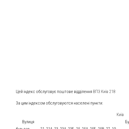
Цей індекс обслуговує поштове відділення
ВПЗ Київ 218
За цим індексом обслуговуются населені пункти:
Київ
Вулиця
Б
бульвар
21, 21А, 23, 23А, 23Б, 25, 25А, 25Б, 25В, 27, 19