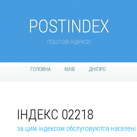
POSTINDEX
поштові індекси
ГОЛОВНА
КИІВ
ДНІПРО
ІНДЕКС 02218
за цим індексом обслуговуются населені