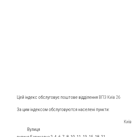
Цей індекс обслуговує поштове відділення
ВПЗ Київ 26
За цим індексом обслуговуются населені пункти:
Київ
Вулиця
вулиця Барикадна
2, 4, 6, 7, 8, 10, 11, 13, 15, 18, 21