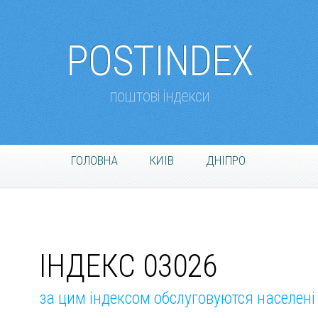
POSTINDEX
поштові індекси
ГОЛОВНА
КИІВ
ДНІПРО
ІНДЕКС 03026
за цим індексом обслуговуются населені