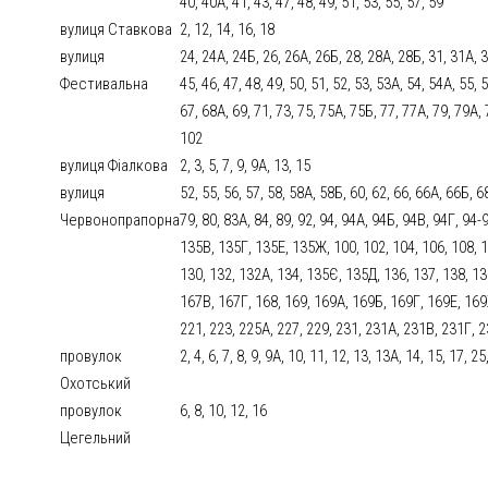
40, 40А, 41, 43, 47, 48, 49, 51, 53, 55, 57, 59
вулиця Ставкова
2, 12, 14, 16, 18
вулиця
24, 24А, 24Б, 26, 26А, 26Б, 28, 28А, 28Б, 31, 31А, 31
Фестивальна
45, 46, 47, 48, 49, 50, 51, 52, 53, 53А, 54, 54А, 55, 
67, 68А, 69, 71, 73, 75, 75А, 75Б, 77, 77А, 79, 79А,
102
вулиця Фіалкова
2, 3, 5, 7, 9, 9А, 13, 15
вулиця
52, 55, 56, 57, 58, 58А, 58Б, 60, 62, 66, 66А, 66Б, 68
Червонопрапорна
79, 80, 83А, 84, 89, 92, 94, 94А, 94Б, 94В, 94Г, 94
135В, 135Г, 135Е, 135Ж, 100, 102, 104, 106, 108, 1
130, 132, 132А, 134, 135Є, 135Д, 136, 137, 138, 13
167В, 167Г, 168, 169, 169А, 169Б, 169Г, 169Е, 169
221, 223, 225А, 227, 229, 231, 231А, 231В, 231Г, 2
провулок
2, 4, 6, 7, 8, 9, 9А, 10, 11, 12, 13, 13А, 14, 15, 17, 2
Охотський
провулок
6, 8, 10, 12, 16
Цегельний