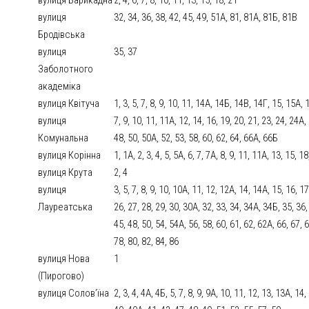
вулиця
32, 34, 36, 38, 42, 45, 49, 51А, 81, 81А, 81Б, 81В
Бродівська
вулиця
35, 37
Заболотного
академіка
вулиця Квітуча
1, 3, 5, 7, 8, 9, 10, 11, 14А, 14Б, 14В, 14Г, 15, 15А
вулиця
7, 9, 10, 11, 11А, 12, 14, 16, 19, 20, 21, 23, 24, 24А,
Комунальна
48, 50, 50А, 52, 53, 58, 60, 62, 64, 66А, 66Б
вулиця Корінна
1, 1А, 2, 3, 4, 5, 5А, 6, 7, 7А, 8, 9, 11, 11А, 13, 15, 
вулиця Крута
2, 4
вулиця
3, 5, 7, 8, 9, 10, 10А, 11, 12, 12А, 14, 14А, 15, 16, 
Лауреатська
26, 27, 28, 29, 30, 30А, 32, 33, 34, 34А, 34Б, 35, 36
45, 48, 50, 54, 54А, 56, 58, 60, 61, 62, 62А, 66, 67, 
78, 80, 82, 84, 86
вулиця Нова
1
(Пирогово)
вулиця Солов’їна
2, 3, 4, 4А, 4Б, 5, 7, 8, 9, 9А, 10, 11, 12, 13, 13А, 14