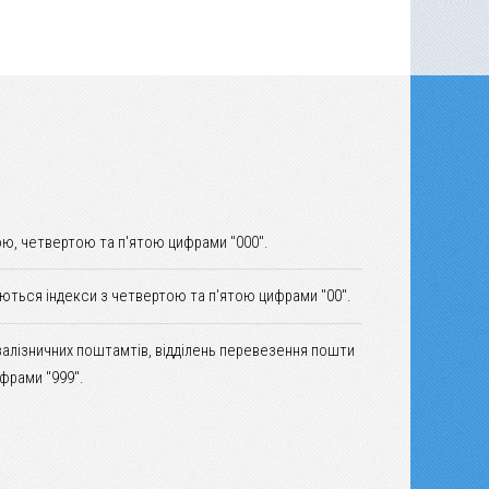
ю, четвертою та п'ятою цифрами "000".
уються індекси з четвертою та п'ятою цифрами "00".
залізничних поштамтів, відділень перевезення пошти
фрами "999".