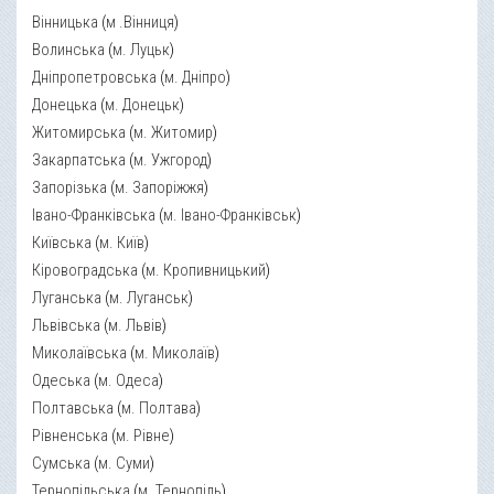
Вінницька
(
м .Вінниця
)
Волинська
(
м. Луцьк
)
Дніпропетровська
(
м. Дніпро
)
Донецька
(
м. Донецьк
)
Житомирська
(
м. Житомир
)
Закарпатська
(
м. Ужгород
)
Запорізька
(
м. Запоріжжя
)
Івано-Франківська
(
м. Івано-Франківськ
)
Київська
(
м. Київ
)
Кіровоградська
(
м. Кропивницький
)
Луганська
(
м. Луганськ
)
Львівська
(
м. Львів
)
Миколаївська
(
м. Миколаїв
)
Одеська
(
м. Одеса
)
Полтавська
(
м. Полтава
)
Рівненська
(
м. Рівне
)
Сумська
(
м. Суми
)
Тернопільська
(
м. Тернопіль
)