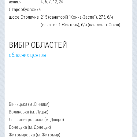
вулиця
4, 5, 7, 12, 24
Старообухівська
шосе Столичне
215 (санаторій "Конча-Заспа"), 275, б/н
(санаторій Жовтень), б/н (пансіонат Сокіл)
ВИБІР ОБЛАСТЕЙ
обласних центрів
Вінницька
(
м .Вінниця
)
Волинська
(
м. Луцьк
)
Дніпропетровська
(
м. Дніпро
)
Донецька
(
м. Донецьк
)
Житомирська
(
м. Житомир
)