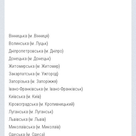
Вінницька
(
м .Вінниця
)
Волинська
(
м. Луцьк
)
Дніпропетровська
(
м. Дніпро
)
Донецька
(
м. Донецьк
)
Житомирська
(
м. Житомир
)
Закарпатська
(
м. Ужгород
)
Запорізька
(
м. Запоріжжя
)
Івано-Франківська
(
м. Івано-Франківськ
)
Київська
(
м. Київ
)
Кіровоградська
(
м. Кропивницький
)
Луганська
(
м. Луганськ
)
Львівська
(
м. Львів
)
Миколаївська
(
м. Миколаїв
)
Одеська
(
м. Одеса
)