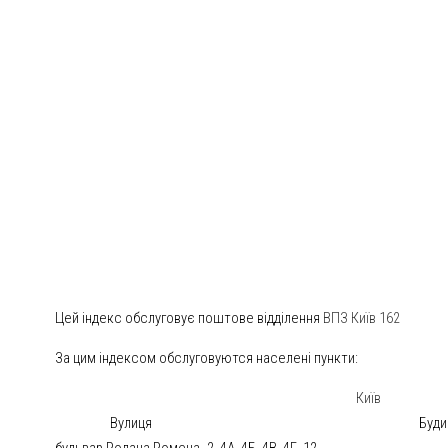
Цей індекс обслуговує поштове відділення
ВПЗ Київ 162
За цим індексом обслуговуются населені пункти:
Київ
Вулиця
Буди
бульвар Ролана Ромена
2, 4А, 4Б, 4В, 4Г, 12