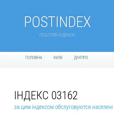
POSTINDEX
поштові індекси
ГОЛОВНА
КИІВ
ДНІПРО
ІНДЕКС 03162
за цим індексом обслуговуются населені