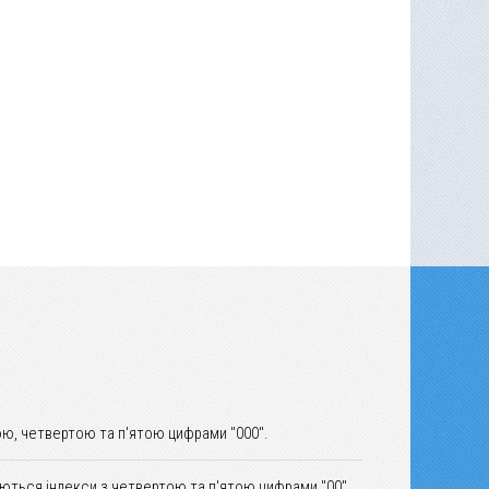
ю, четвертою та п'ятою цифрами "000".
уються індекси з четвертою та п'ятою цифрами "00".