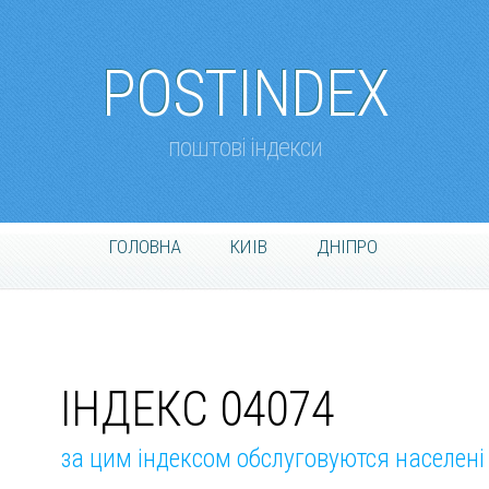
POSTINDEX
поштові індекси
ГОЛОВНА
КИІВ
ДНІПРО
ІНДЕКС 04074
за цим індексом обслуговуются населені