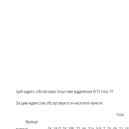
Цей індекс обслуговує поштове відділення
ВПЗ Київ 74
За цим індексом обслуговуются населені пункти:
Київ
Вулиця
вулиця
24, 24/2, 25, 25Б, 27, 46, 21А, 3/5, 7, 7А, 9А, 11, 15