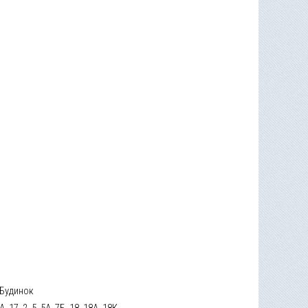
Будинок
А, 17, 2, 5, 5А, 7Б, 18, 18А, 18К