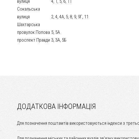
вулиця
4, 1, 5, 6, 11
Сокальська
вулиця
2, 4, 4А, 5, 8, 9, 9Г, 11
Шахтарська
провулок Попова
5, 5А
проспект Правди
3, 3А, 5Б
ДОДАТКОВА ІНФОРМАЦІЯ
Для позначення поштамтів використовуються індекси з третьо
Для позначення міських та районних вузлів зв'язку використов