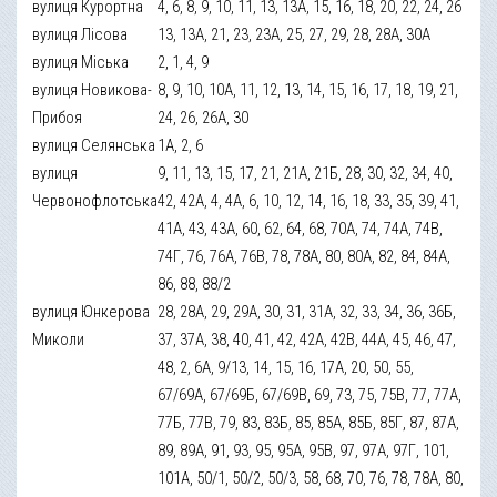
вулиця Курортна
4, 6, 8, 9, 10, 11, 13, 13А, 15, 16, 18, 20, 22, 24, 26
вулиця Лісова
13, 13А, 21, 23, 23А, 25, 27, 29, 28, 28А, 30А
вулиця Міська
2, 1, 4, 9
вулиця Новикова-
8, 9, 10, 10А, 11, 12, 13, 14, 15, 16, 17, 18, 19, 21,
Прибоя
24, 26, 26А, 30
вулиця Селянська
1А, 2, 6
вулиця
9, 11, 13, 15, 17, 21, 21А, 21Б, 28, 30, 32, 34, 40,
Червонофлотська
42, 42А, 4, 4А, 6, 10, 12, 14, 16, 18, 33, 35, 39, 41,
41А, 43, 43А, 60, 62, 64, 68, 70А, 74, 74А, 74В,
74Г, 76, 76А, 76В, 78, 78А, 80, 80А, 82, 84, 84А,
86, 88, 88/2
вулиця Юнкерова
28, 28А, 29, 29А, 30, 31, 31А, 32, 33, 34, 36, 36Б,
Миколи
37, 37А, 38, 40, 41, 42, 42А, 42В, 44А, 45, 46, 47,
48, 2, 6А, 9/13, 14, 15, 16, 17А, 20, 50, 55,
67/69А, 67/69Б, 67/69В, 69, 73, 75, 75В, 77, 77А,
77Б, 77В, 79, 83, 83Б, 85, 85А, 85Б, 85Г, 87, 87А,
89, 89А, 91, 93, 95, 95А, 95В, 97, 97А, 97Г, 101,
101А, 50/1, 50/2, 50/3, 58, 68, 70, 76, 78, 78А, 80,