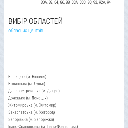
80А, 82, 84, 86, 88, 88А, 88В, 90, 92, 92А, 94
ВИБІР ОБЛАСТЕЙ
обласних центрів
Вінницька
(
м .Вінниця
)
Волинська
(
м. Луцьк
)
Дніпропетровська
(
м. Дніпро
)
Донецька
(
м. Донецьк
)
Житомирська
(
м. Житомир
)
Закарпатська
(
м. Ужгород
)
Запорізька
(
м. Запоріжжя
)
Івано-Франківська
(
м. Івано-Франківськ
)