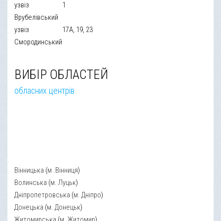
узвіз
1
Врубелівський
узвіз
17А, 19, 23
Смородинський
ВИБІР ОБЛАСТЕЙ
обласних центрів
Вінницька
(
м .Вінниця
)
Волинська
(
м. Луцьк
)
Дніпропетровська
(
м. Дніпро
)
Донецька
(
м. Донецьк
)
Житомирська
(
м. Житомир
)