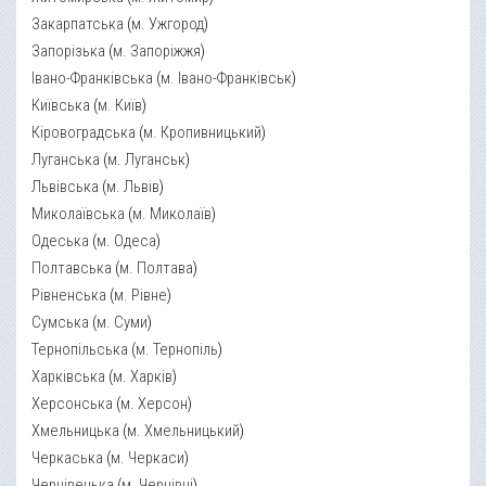
Закарпатська
(
м. Ужгород
)
Запорізька
(
м. Запоріжжя
)
Івано-Франківська
(
м. Івано-Франківськ
)
Київська
(
м. Київ
)
Кіровоградська
(
м. Кропивницький
)
Луганська
(
м. Луганськ
)
Львівська
(
м. Львів
)
Миколаївська
(
м. Миколаїв
)
Одеська
(
м. Одеса
)
Полтавська
(
м. Полтава
)
Рівненська
(
м. Рівне
)
Сумська
(
м. Суми
)
Тернопільська
(
м. Тернопіль
)
Харківська
(
м. Харків
)
Херсонська
(
м. Херсон
)
Хмельницька
(
м. Хмельницький
)
Черкаська
(
м. Черкаси
)
Чернівецька
(
м. Чернівці
)