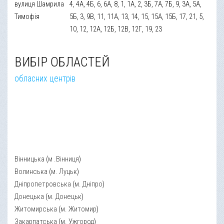
вулиця Шамрила
4, 4А, 4Б, 6, 6А, 8, 1, 1А, 2, 3Б, 7А, 7Б, 9, 3А, 5А,
Тимофія
5Б, 3, 9В, 11, 11А, 13, 14, 15, 15А, 15Б, 17, 21, 5,
10, 12, 12А, 12Б, 12В, 12Г, 19, 23
ВИБІР ОБЛАСТЕЙ
обласних центрів
Вінницька
(
м .Вінниця
)
Волинська
(
м. Луцьк
)
Дніпропетровська
(
м. Дніпро
)
Донецька
(
м. Донецьк
)
Житомирська
(
м. Житомир
)
Закарпатська
(
м. Ужгород
)