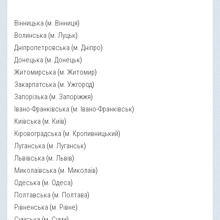
Вінницька
(
м .Вінниця
)
Волинська
(
м. Луцьк
)
Дніпропетровська
(
м. Дніпро
)
Донецька
(
м. Донецьк
)
Житомирська
(
м. Житомир
)
Закарпатська
(
м. Ужгород
)
Запорізька
(
м. Запоріжжя
)
Івано-Франківська
(
м. Івано-Франківськ
)
Київська
(
м. Київ
)
Кіровоградська
(
м. Кропивницький
)
Луганська
(
м. Луганськ
)
Львівська
(
м. Львів
)
Миколаївська
(
м. Миколаїв
)
Одеська
(
м. Одеса
)
Полтавська
(
м. Полтава
)
Рівненська
(
м. Рівне
)
Сумська
(
м. Суми
)