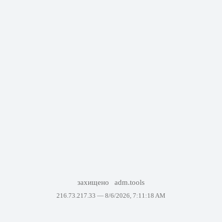
захищено
adm.tools
216.73.217.33 —
8/6/2026, 7:11:18 AM