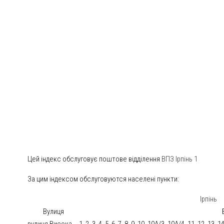
Цей індекс обслуговує поштове відділення
ВПЗ Ірпінь 1
За цим індексом обслуговуются населені пункти:
Ірпінь
Вулиця
вулиця Висока
1, 2, 3, 4, 5, 6, 7, 8, 9, 10, 10А/3, 10А/4, 11, 12, 13, 1