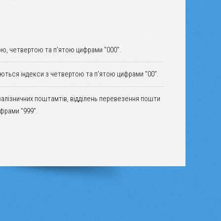
ю, четвертою та п'ятою цифрами "000".
уються індекси з четвертою та п'ятою цифрами "00".
залізничних поштамтів, відділень перевезення пошти
фрами "999".