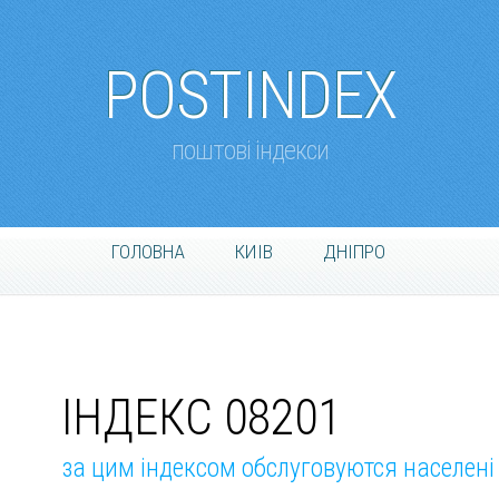
POSTINDEX
поштові індекси
ГОЛОВНА
КИІВ
ДНІПРО
ІНДЕКС 08201
за цим індексом обслуговуются населені