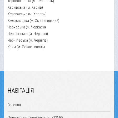
Тернопільська
(
м. Тернопіль
)
Харківська
(
м. Харків
)
Херсонська
(
м. Херсон
)
Хмельницька
(
м. Хмельницький
)
Черкаська
(
м. Черкаси
)
Чернівецька
(
м. Чернівці
)
Чернігівська
(
м. Чернігів
)
Крим
(
м. Севастополь
)
НАВІГАЦІЯ
Головна
Перелік поштових індексів (12MB)