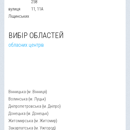
258
вулиця
11, 11А
Ліщинських
ВИБІР ОБЛАСТЕЙ
обласних центрів
Вінницька
(
м .Вінниця
)
Волинська
(
м. Луцьк
)
Дніпропетровська
(
м. Дніпро
)
Донецька
(
м. Донецьк
)
Житомирська
(
м. Житомир
)
Закарпатська
(
м. Ужгород
)