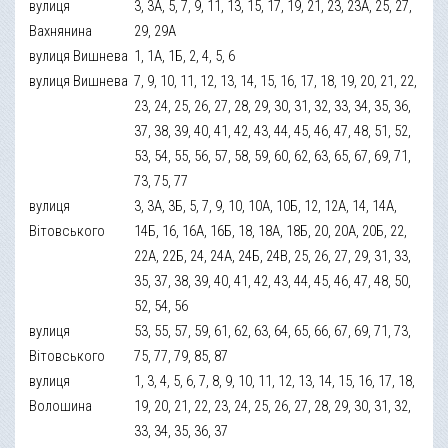
вулиця
3, 3А, 5, 7, 9, 11, 13, 15, 17, 19, 21, 23, 23А, 25, 27,
Вахнянина
29, 29А
вулиця Вишнева
1, 1А, 1Б, 2, 4, 5, 6
вулиця Вишнева
7, 9, 10, 11, 12, 13, 14, 15, 16, 17, 18, 19, 20, 21, 22,
23, 24, 25, 26, 27, 28, 29, 30, 31, 32, 33, 34, 35, 36,
37, 38, 39, 40, 41, 42, 43, 44, 45, 46, 47, 48, 51, 52,
53, 54, 55, 56, 57, 58, 59, 60, 62, 63, 65, 67, 69, 71,
73, 75, 77
вулиця
3, 3А, 3Б, 5, 7, 9, 10, 10А, 10Б, 12, 12А, 14, 14А,
Вітовського
14Б, 16, 16А, 16Б, 18, 18А, 18Б, 20, 20А, 20Б, 22,
22А, 22Б, 24, 24А, 24Б, 24В, 25, 26, 27, 29, 31, 33,
35, 37, 38, 39, 40, 41, 42, 43, 44, 45, 46, 47, 48, 50,
52, 54, 56
вулиця
53, 55, 57, 59, 61, 62, 63, 64, 65, 66, 67, 69, 71, 73,
Вітовського
75, 77, 79, 85, 87
вулиця
1, 3, 4, 5, 6, 7, 8, 9, 10, 11, 12, 13, 14, 15, 16, 17, 18,
Волошина
19, 20, 21, 22, 23, 24, 25, 26, 27, 28, 29, 30, 31, 32,
33, 34, 35, 36, 37