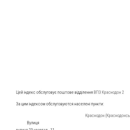
Цей індекс обслуговує поштове відділення
ВПЗ Краснодон 2
За цим індексом обслуговуются населені пункти:
Краснодон (Краснодонськ
Вулиця
вулиця 23 квартал
11