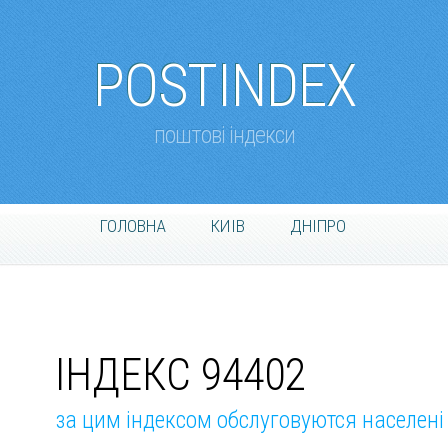
POSTINDEX
поштові індекси
ГОЛОВНА
КИІВ
ДНІПРО
ІНДЕКС 94402
за цим індексом обслуговуются населені