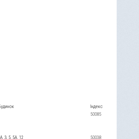
Будинок
Індекс
50085
1А, 3, 5, 5А, 12
50038