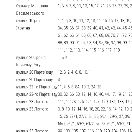
бульвар Маршала
1, 3, 5, 7, 9, 11, 13, 15, 17, 21, 23, 25, 27, 29, 
Василевського
вулиця 10 років
1, 4, 6, 8, 10, 11, 12, 13, 14, 15, 16, 17, 18, 19
Жовтня
34, 35, 36, 37, 38, 39, 40, 41, 42, 43, 44, 45, 46
61, 62, 63, 64, 65, 66, 67, 68, 69, 70, 71, 72, 73
88, 89, 90, 91, 92, 93, 94, 95, 96, 97, 98, 99, 
111, 112, 113, 114, 115, 116, 117, 118
вулиця 200 років
1, 3, 4
Кривому Рогу
вулиця 20 Партз`їзду
12, 3, 2, 4, 6, 8, 10, 1
вулиця 20 Партз`їзду
3
вулиця 22-го Партз’ізду
11, 4, 6, 8, 8А, 10, 2, 2А, 2В
вулиця 22-го Партз’ізду
30, 32, 36, 38, 12, 14, 16, 40, 44, 17, 19, 21, 2
вулиця 23 Лютого
111, 1, 123, 125, 121, 127, 129, 131, 133, 17
вулиця 23 Лютого
3, 8, 10, 12, 14, 16, 18, 20, 22, 16, 14, 12, 10, 
15, 25, 27/1, 27/2, 31, 33, 29/1, 29/2, 37, 39/1
55/2, 59/1, 59/2, 61/2, 57, 67, 69/1, 69/2, 71
вулиця 23 Лютого
99, 103, 105, 107, 116, 118, 120, 104, 106, 11