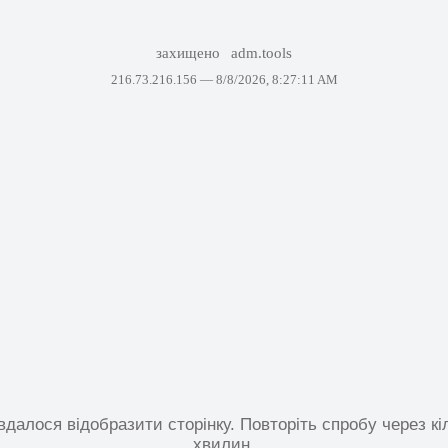
захищено
adm.tools
216.73.216.156 —
8/8/2026, 8:27:11 AM
вдалося відобразити сторінку. Повторіть спробу через кі
хвилин.