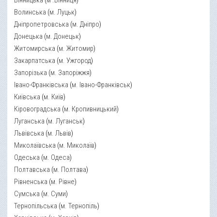
Вінницька
(
м .Вінниця
)
Волинська
(
м. Луцьк
)
Дніпропетровська
(
м. Дніпро
)
Донецька
(
м. Донецьк
)
Житомирська
(
м. Житомир
)
Закарпатська
(
м. Ужгород
)
Запорізька
(
м. Запоріжжя
)
Івано-Франківська
(
м. Івано-Франківськ
)
Київська
(
м. Київ
)
Кіровоградська
(
м. Кропивницький
)
Луганська
(
м. Луганськ
)
Львівська
(
м. Львів
)
Миколаївська
(
м. Миколаїв
)
Одеська
(
м. Одеса
)
Полтавська
(
м. Полтава
)
Рівненська
(
м. Рівне
)
Сумська
(
м. Суми
)
Тернопільська
(
м. Тернопіль
)