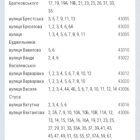
Братковського
17, 19, 19А, 19Б, 21, 23, 25, 26, 31, 33,
35
вулиця Брестська
3, 5, 7, 9, 11, 13
43005
вулиця Брюллова
1, 2, 3, 4, 6, 6А
43020
вулиця
1, 3, 4, 5, 6, 7, 8, 9, 11
43005
Будівельників
вулиця Вавилова
5, 6
43010
вулиця Ванди
2, 4, 6
43022
Василевської
вулиця Варварівка
1, 2, 3, 4, 5, 6, 7, 8, 10, 12
43012
вулиця Варварівка
1, 2, 3, 4, 5, 6, 7, 8, 10
43020
вулиця Василя
1, 2, 3, 4, 4А, 4Б, 5, 6, 7, 9, 10, 11, 12, 14
43006
Стуса
вулиця Ватутіна
2, 3, 4, 5, 6
43016
вулиця Вахтангова
2, 2А, 7, 9, 10, 10А, 10Б, 10В, 11А, 12,
43006
13, 14, 15, 15А, 16, 16А, 19, 21, 23, 25,
27, 29, 31, 33, 33А, 35, 37, 39, 41, 43,
45, 47, 49, 51, 53, 55, 57, 57А, 59, 61,