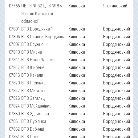
07766
ПВПЗ № 32 ЦПЗ № 8 м.
Київська
Яготинський
Яготин Київської
обласної
07801
ВПЗ Бородянка 1
Київська
Бородянський
07805
ВПЗ Станція Бородянка
Київська
Бородянський
07807
ВПЗ Дружня
Київська
Бородянський
07810
ВПЗ Мирча
Київська
Бородянський
07811
ВПЗ Нове Залісся
Київська
Бородянський
07812
ВПЗ Шибене
Київська
Бородянський
07813
ВПЗ Качали
Київська
Бородянський
07820
ВПЗ Пісківка
Київська
Бородянський
07822
ВПЗ Мигалки
Київська
Бородянський
07823
ВПЗ Загальці
Київська
Бородянський
07824
ВПЗ Майданівка
Київська
Бородянський
07830
ВПЗ Здвижівка
Київська
Бородянський
07831
ВПЗ Луб'янка
Київська
Бородянський
07832
ВПЗ Бабинці
Київська
Бородянський
07834
ВПЗ Озера
Київська
Бородянський