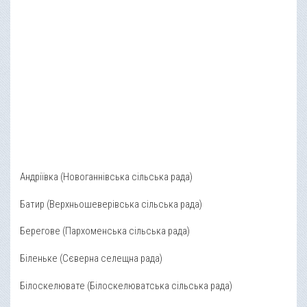
Андріївка (Новоганнівська сільська рада)
Батир (Верхньошеверівська сільська рада)
Берегове (Пархоменська сільська рада)
Біленьке (Сєверна селещна рада)
Білоскелювате (Білоскелюватська сільська рада)