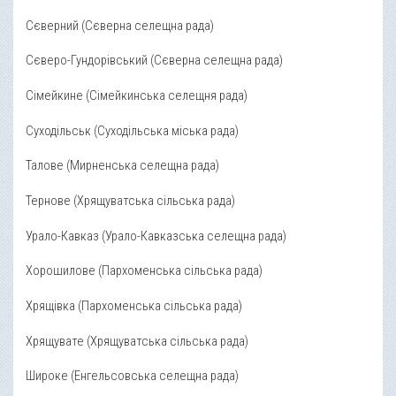
Сєверний (Сєверна селещна рада)
Сєверо-Гундорівський (Сєверна селещна рада)
Сімейкине (Сімейкинська селещня рада)
Суходільськ (Суходільська міська рада)
Талове (Мирненська селещна рада)
Тернове (Хрящуватська сільська рада)
Урало-Кавказ (Урало-Кавказська селещна рада)
Хорошилове (Пархоменська сільська рада)
Хрящівка (Пархоменська сільська рада)
Хрящувате (Хрящуватська сільська рада)
Широке (Енгельсовська селещна рада)