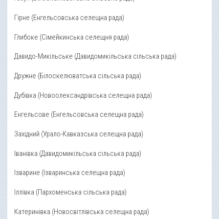
Гірне (Енгельсовська селещна рада)
Глибоке (Сімейкинська селещня рада)
Давидо-Микільське (Давидомикільська сільська рада)
Дружне (Білоскелюватська сільська рада)
Дубівка (Новоолександрівська селещна рада)
Енгельсове (Енгельсовська селещна рада)
Західний (Урало-Кавказська селещна рада)
Іванівка (Давидомикільська сільська рада)
Ізварине (Ізваринська селещна рада)
Іллівка (Пархоменська сільська рада)
Катеринівка (Новосвітлівська селещна рада)