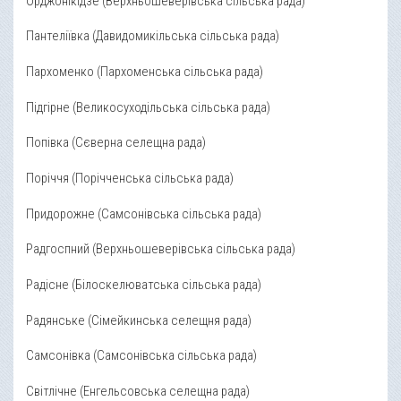
Орджонікідзе (Верхньошеверівська сільська рада)
Пантеліївка (Давидомикільська сільська рада)
Пархоменко (Пархоменська сільська рада)
Підгірне (Великосуходільська сільська рада)
Попівка (Сєверна селещна рада)
Поріччя (Порічченська сільська рада)
Придорожне (Cамсонівська сільська рада)
Радгоспний (Верхньошеверівська сільська рада)
Радісне (Білоскелюватська сільська рада)
Радянське (Сімейкинська селещня рада)
Самсонівка (Самсонівська сільська рада)
Світлічне (Енгельсовська селещна рада)