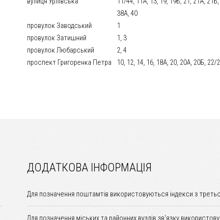
вулиця Урлівська
11/44, 11А, 13, 19, 19Б, 21, 21А, 21Б, 
38А, 40
провулок Заводський
1
провулок Затишний
1, 3
провулок Любарський
2, 4
проспект Григоренка Петра
10, 12, 14, 16, 18А, 20, 20А, 20Б, 22/
ДОДАТКОВА ІНФОРМАЦІЯ
Для позначення поштамтів використовуються індекси з третьо
Для позначення міських та районних вузлів зв'язку використов