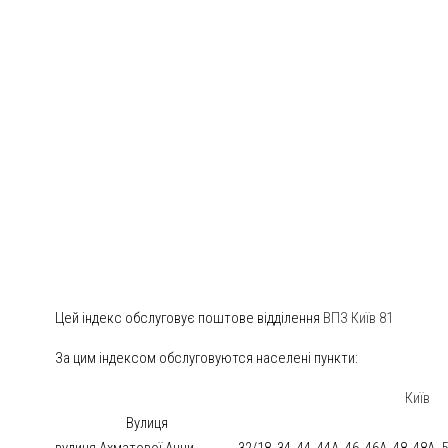
Цей індекс обслуговує поштове відділення
ВПЗ Київ 81
За цим індексом обслуговуются населені пункти:
Київ
Вулиця
вулиця Ахматової Анни
32/18, 34, 44, 44А, 46, 46А, 48, 48А, 5