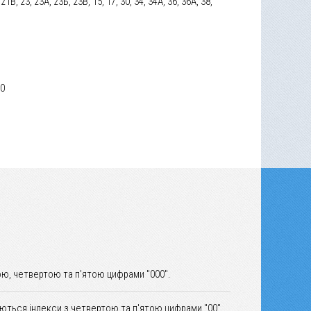
21В, 23, 23А, 23Б, 23В, 15, 17, 30, 34, 34А, 36, 36А, 38,
20
ю, четвертою та п'ятою цифрами "000".
уються індекси з четвертою та п'ятою цифрами "00".