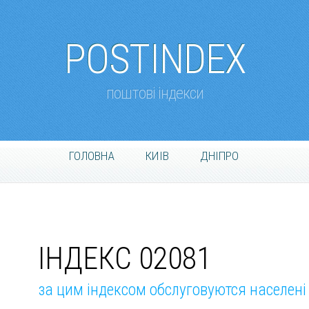
POSTINDEX
поштові індекси
ГОЛОВНА
КИІВ
ДНІПРО
ІНДЕКС 02081
за цим індексом обслуговуются населені