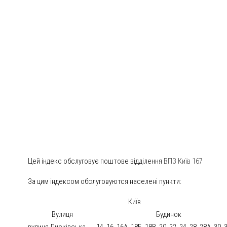
Цей індекс обслуговує поштове відділення
ВПЗ Київ 167
За цим індексом обслуговуются населені пункти:
Київ
Вулиця
Будинок
вулиця Лисківська
14, 16, 16А, 18Б, 18В, 20, 22, 24, 28, 28А, 30,