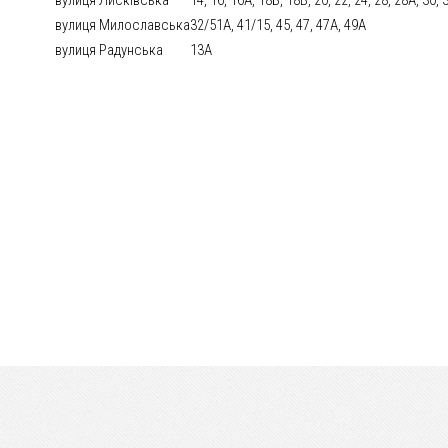
вулиця Милославська
32/51А, 41/15, 45, 47, 47А, 49А
вулиця Радунська
13А