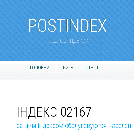
POSTINDEX
поштові індекси
ГОЛОВНА
КИІВ
ДНІПРО
ІНДЕКС 02167
за цим індексом обслуговуются населені