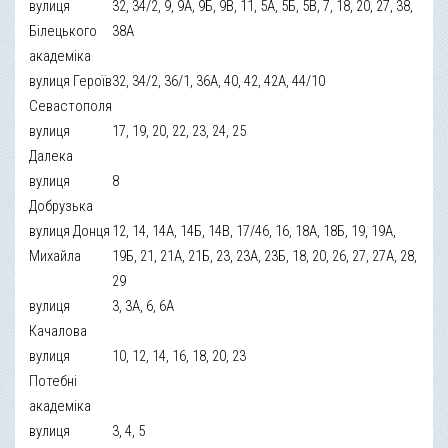
вулиця
32, 34/2, 9, 9А, 9Б, 9В, 11, 5А, 5Б, 5В, 7, 18, 20, 27, 38,
Білецького
38А
академіка
вулиця Героїв
32, 34/2, 36/1, 36А, 40, 42, 42А, 44/10
Севастополя
вулиця
17, 19, 20, 22, 23, 24, 25
Далека
вулиця
8
Добрузька
вулиця Донця
12, 14, 14А, 14Б, 14В, 17/46, 16, 18А, 18Б, 19, 19А,
Михайла
19Б, 21, 21А, 21Б, 23, 23А, 23Б, 18, 20, 26, 27, 27А, 28,
29
вулиця
3, 3А, 6, 6А
Качалова
вулиця
10, 12, 14, 16, 18, 20, 23
Потебні
академіка
вулиця
3, 4, 5