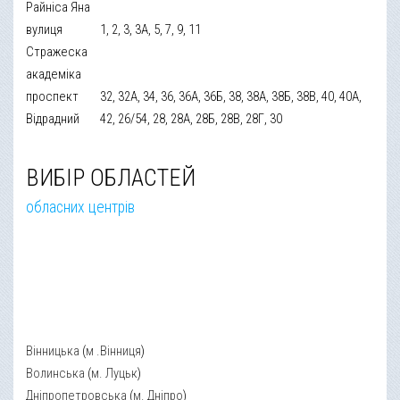
Райніса Яна
вулиця
1, 2, 3, 3А, 5, 7, 9, 11
Стражеска
академіка
проспект
32, 32А, 34, 36, 36А, 36Б, 38, 38А, 38Б, 38В, 40, 40А,
Відрадний
42, 26/54, 28, 28А, 28Б, 28В, 28Г, 30
ВИБІР ОБЛАСТЕЙ
обласних центрів
Вінницька
(
м .Вінниця
)
Волинська
(
м. Луцьк
)
Дніпропетровська
(
м. Дніпро
)