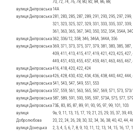
70, 72, 74, 76, 78, 80, 82, 84, 86, 88,
вулиця Дніпровська
14А
вулиця Дніпровська
281, 283, 285, 287, 289, 291, 293, 295, 297, 299,
321, 323, 325, 327, 329, 331, 333, 335, 337, 339,
361, 363, 365, 367, 340, 350, 352, 354, 354А, 34
вулиця Дніпровська
362, 336/12, 358, 346, 346А, 344А, 356
вулиця Дніпровська
369, 371, 373, 375, 377, 379, 381, 383, 385, 387,
409, 411, 413, 415, 417, 419, 421, 423, 425, 427,
449, 451, 453, 455, 457, 459, 461, 463, 465, 467,
вулиця Дніпровська
416, 418, 420, 422, 424
вулиця Дніпровська
426, 428, 430, 432, 434, 436, 438, 440, 442, 444,
вулиця Дніпровська
541, 543, 547, 549, 551, 553
вулиця Дніпровська
557, 559, 561, 563, 565, 567, 569, 571, 573, 573
вулиця Дніпровська
587, 589, 591, 593, 595, 597, 573А, 575, 577, 57
вулиця Дніпровська
73Б, 83, 85, 87, 89, 91, 93, 95, 97, 99, 101, 103
вулиця
9а, 9, 11, 13, 15, 17, 19, 21, 25, 29, 35, 37, 39, 49,
Добролюбова
20, 22, 24, 26, 28, 30, 32, 34, 36, 38, 40, 42, 44, 46
вулиця Донецька
2, 3, 4, 5, 6, 7, 8, 9, 10, 11, 12, 13, 14, 15, 16, 17,