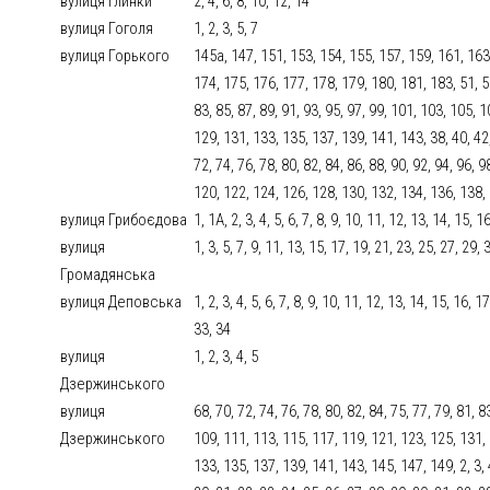
вулиця Глинки
2, 4, 6, 8, 10, 12, 14
вулиця Гоголя
1, 2, 3, 5, 7
вулиця Горького
145a, 147, 151, 153, 154, 155, 157, 159, 161, 163
174, 175, 176, 177, 178, 179, 180, 181, 183, 51, 53,
83, 85, 87, 89, 91, 93, 95, 97, 99, 101, 103, 105, 
129, 131, 133, 135, 137, 139, 141, 143, 38, 40, 42, 
72, 74, 76, 78, 80, 82, 84, 86, 88, 90, 92, 94, 96,
120, 122, 124, 126, 128, 130, 132, 134, 136, 138,
вулиця Грибоєдова
1, 1А, 2, 3, 4, 5, 6, 7, 8, 9, 10, 11, 12, 13, 14, 15, 
вулиця
1, 3, 5, 7, 9, 11, 13, 15, 17, 19, 21, 23, 25, 27, 29,
Громадянська
вулиця Деповська
1, 2, 3, 4, 5, 6, 7, 8, 9, 10, 11, 12, 13, 14, 15, 16, 
33, 34
вулиця
1, 2, 3, 4, 5
Дзержинського
вулиця
68, 70, 72, 74, 76, 78, 80, 82, 84, 75, 77, 79, 81, 8
Дзержинського
109, 111, 113, 115, 117, 119, 121, 123, 125, 131, 
133, 135, 137, 139, 141, 143, 145, 147, 149, 2, 3, 4,