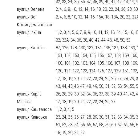
32, 33, 34, 35, 36, 37, 38, 39, 40, 41, 42, 43, 44, 
вулиця Зелена
2, 4, 6, 8, 10, 12, 14, 16, 18, 20, 22, 24, 26, 28, 30
вулиця Зої
2, 4, 6, 8, 10, 12, 14, 16, 16А, 18, 18А, 20, 22, 22
Космодем'янської
вулиця Ільїна
1, 2, 3, 4, 5, 6, 7, 8, 9, 10, 11, 12, 13, 14, 15, 16,
32, 32А, 34, 36, 38, 40, 42, 44, 46, 48, 50, 52
вулиця Калініна
87, 126, 128, 130, 132, 134, 136, 137, 138, 139, 
151, 152, 153, 154, 155, 156, 157, 158, 159, 160,
100, 101, 102, 103, 104, 105, 106, 107, 108, 109,
120, 121, 122, 123, 124, 125, 127, 129, 131, 133, 13
17, 18, 19, 20, 21, 22, 23, 24, 25, 26, 27, 28, 29, 
43, 44, 45, 46, 47, 48, 49, 50, 51, 52, 53, 54, 55, 
вулиця Карла
26, 28, 29, 30, 32, 34, 36, 37, 38, 39, 40, 41, 42, 43
Маркса
17, 18, 19, 20, 21, 22, 23, 24, 25, 27
вулиця Каштанова
1, 2, 3, 4, 5
вулиця Київська
23, 24, 25, 26, 27, 28, 29, 30, 31, 32, 33, 34, 35, 3
51, 52, 53, 54, 55, 56, 57, 58, 59, 60, 62, 64, 66, 68
18, 19, 20, 21, 22