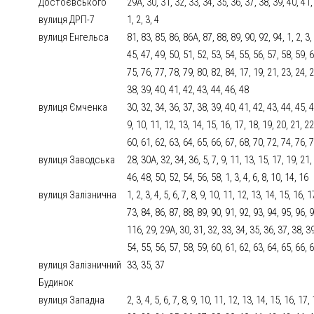
Достоєвського
29А, 30, 31, 32, 33, 34, 35, 36, 37, 38, 39, 40, 41,
вулиця ДРП-7
1, 2, 3, 4
вулиця Енгельса
81, 83, 85, 86, 86А, 87, 88, 89, 90, 92, 94, 1, 2, 3, 
45, 47, 49, 50, 51, 52, 53, 54, 55, 56, 57, 58, 59, 6
75, 76, 77, 78, 79, 80, 82, 84, 17, 19, 21, 23, 24, 
38, 39, 40, 41, 42, 43, 44, 46, 48
вулиця Ємченка
30, 32, 34, 36, 37, 38, 39, 40, 41, 42, 43, 44, 45, 46
9, 10, 11, 12, 13, 14, 15, 16, 17, 18, 19, 20, 21, 22
60, 61, 62, 63, 64, 65, 66, 67, 68, 70, 72, 74, 76, 
вулиця Заводська
28, 30А, 32, 34, 36, 5, 7, 9, 11, 13, 15, 17, 19, 21,
46, 48, 50, 52, 54, 56, 58, 1, 3, 4, 6, 8, 10, 14, 16
вулиця Залізнична
1, 2, 3, 4, 5, 6, 7, 8, 9, 10, 11, 12, 13, 14, 15, 16,
73, 84, 86, 87, 88, 89, 90, 91, 92, 93, 94, 95, 96,
116, 29, 29А, 30, 31, 32, 33, 34, 35, 36, 37, 38, 39
54, 55, 56, 57, 58, 59, 60, 61, 62, 63, 64, 65, 66, 
вулиця Залізничний
33, 35, 37
Будинок
вулиця Западна
2, 3, 4, 5, 6, 7, 8, 9, 10, 11, 12, 13, 14, 15, 16, 17