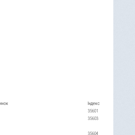
инок
Індекс
35601
35603
35604